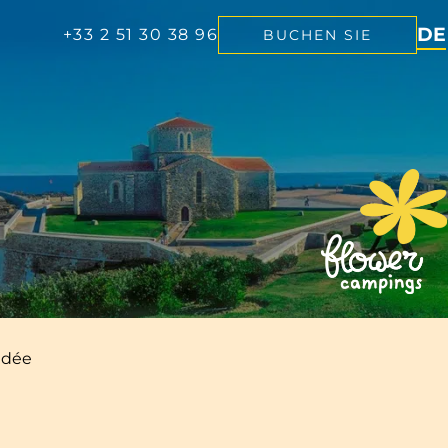
DE
+33 2 51 30 38 96
BUCHEN SIE
NL
EN
FR
ndée